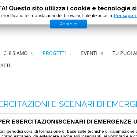
! Questo sito utilizza i cookie e tecnologie si
 modificano le impostazioni del browser, l'utente accetta.
Per sapern
Approvo
CHI SIAMO
PROGETTI
EVENTI
TU PUOI A
ATTI
ERCITAZIONI E SCENARI DI EMER
I PER ESERCITAZIONI/SCENARI DI EMERGENZE-
ati periodici corsi di formazione di base sulle tecniche di rianimazion
a corpo estraneo, da estendere anche agli insegnanti, ai volontari e a chi