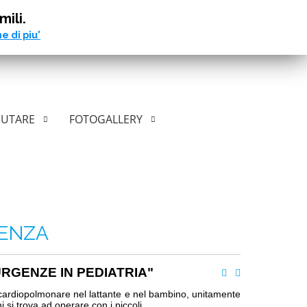
mili.
e di piu'
IUTARE
FOTOGALLERY
GENZA
URGENZE IN PEDIATRIA"
e cardiopolmonare nel lattante e nel bambino, unitamente
 si trova ad operare con i piccoli.