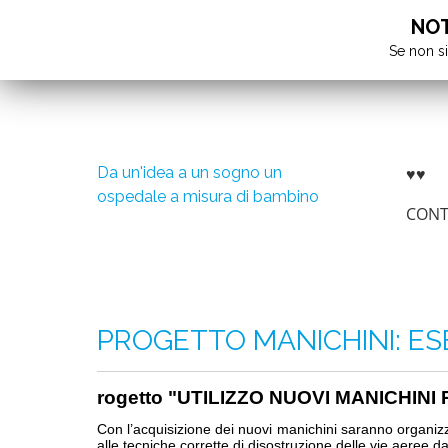
NOTA
Se non si
Da un'idea a un sogno un
♥♥
ospedale a misura di bambino
CONT
PROGETTO MANICHINI: ES
rogetto "UTILIZZO NUOVI MANICHIN
Con l’acquisizione dei nuovi manichini saranno organizz
alle tecniche corrette di disostruzione delle vie aeree d