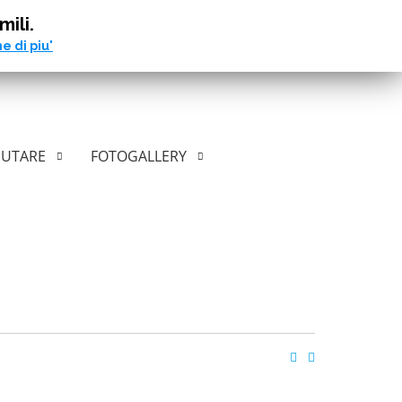
mili.
e di piu'
IUTARE
FOTOGALLERY