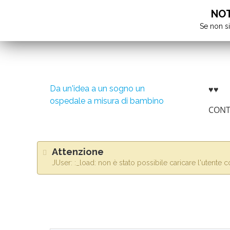
NOTA
Se non si
Da un'idea a un sogno un
♥♥
ospedale a misura di bambino
CONT
Attenzione
JUser: :_load: non è stato possibile caricare l'utente 