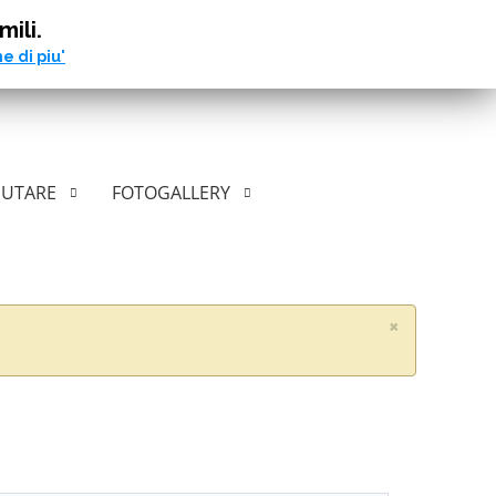
mili.
e di piu'
IUTARE
FOTOGALLERY
×